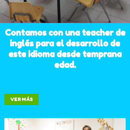
Contamos con una teacher de
inglés para el desarrollo de
este idioma desde temprana
edad.
VER MÁS